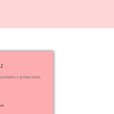
!
s novedades y promociones.
dad.